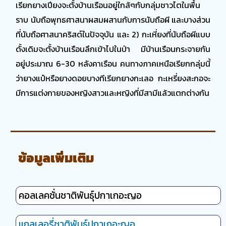
เรียกยางเปียงจะตั้งบ้านเรือนอยู่ใกล้ๆกับกลุ่มชาวไตในพื้น
ราบ นับถือพุทธศาสนาผสมผสานกับการนับถือผี และบางส่วน
ที่นับถือศาสนาคริสต์ในปัจจุบัน และ 2) กะเหี่ยงที่นับถือผีแบบ
ดั้งเดิมจะตั้งบ้านเรือนลึกเข้าไปในป่า มีบ้านเรือนกระจายกัน
อยู่ประมาณ 6-30 หลังคาเรือน คนทางภาคเหนือเรียกกลุ่มนี้
ว่ายางแป๋หรือยางดอยบางทีเรียกยางกะเลอ กะเหรี่ยงสะกอจะ
มีการแต่งกายของหญิงสาวและหญิงที่มีสามีแล้วแตกต่างกัน
ข้อมูลเพิ่มเติม
คอลเลคชั่นชาติพันธุ์ปกาเกอะญอ
แกลเลอรี่ชาติพันธุ์ปกาเกอะญอ