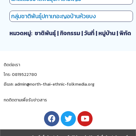
กลุ่มชาติพันธุ์ปกาเกอะญอบ้านห้วยบง
หมวดหมู่:
ชาติพันธุ์
|
กิจกรรม
|
วันที่
|
หมู่บ้าน
|
พิกัด
ติดต่อเรา
โทร: 0819522780
อีเมล: admin@north-thai-ethnic-folkmedia.org
กดติดตามเพื่อรับข่าวสาร