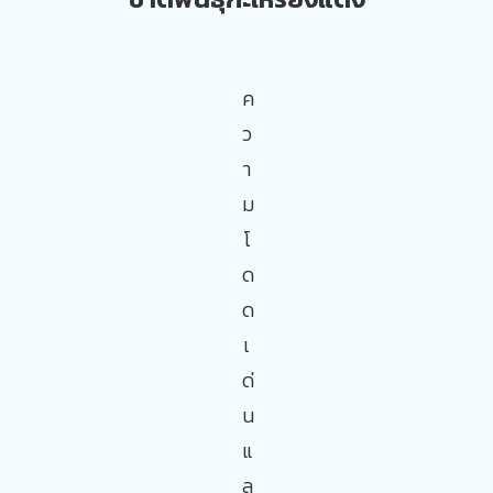
ค
ว
า
ม
โ
ด
ด
เ
ด่
น
แ
ล