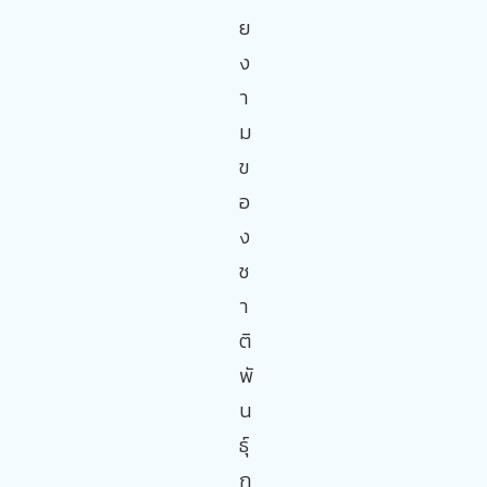
ย
ง
า
ม
ข
อ
ง
ช
า
ติ
พั
น
ธุ์
ก