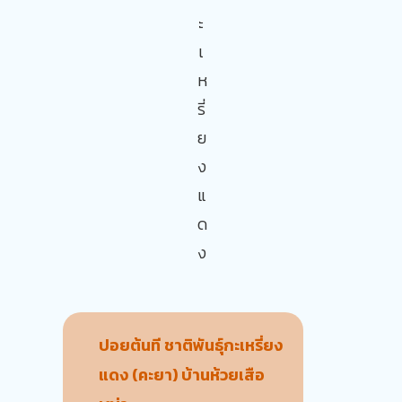
ะ
เ
ห
รี่
ย
ง
แ
ด
ง
ปอยต้นที ชาติพันธุ์กะเหรี่ยง
แดง (คะยา) บ้านห้วยเสือ