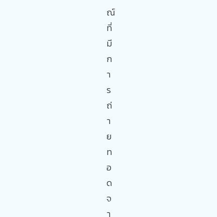
ณ์
ที่
มี
ก
า
ร
ถ่
า
ย
ท
อ
ด
จ
า