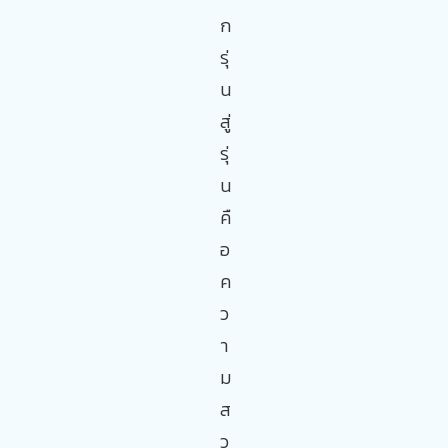
ก
รุ่
น
สู่
รุ่
น
คื
อ
ค
ว
า
ม
ส
ว