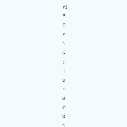
ณ์
ที่
มี
ก
า
ร
ถ่
า
ย
ท
อ
ด
จ
า