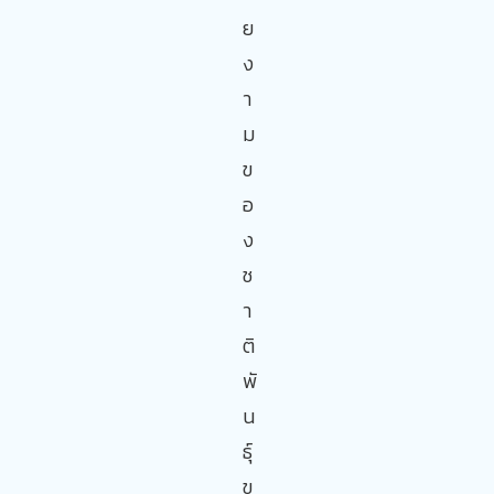
ย
ง
า
ม
ข
อ
ง
ช
า
ติ
พั
น
ธุ์
ข