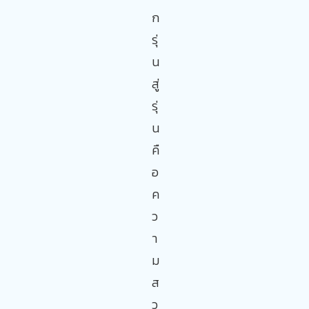
ก
รุ่
น
สู่
รุ่
น
คื
อ
ค
ว
า
ม
ส
ว