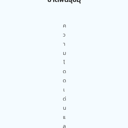
ค
ว
า
ม
โ
ด
ด
เ
ด่
น
แ
ล