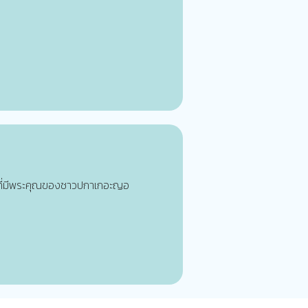
ู้ที่มีพระคุณของชาวปกาเกอะญอ